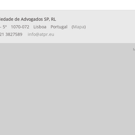
iedade de Advogados SP, RL
- 5º
1070-072
Lisboa
Portugal
(
Mapa
)
21 3827589
info@atpr.eu
M