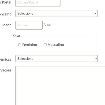
 Postal
oncelho
Anos
Idade
Sexo
Feminino
Masculino
démicas
rvações