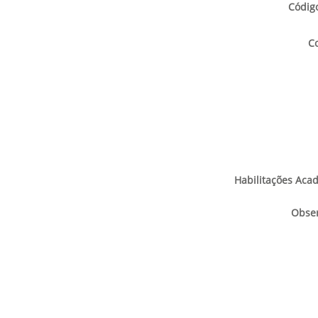
Código
C
Habilitações Aca
Obse