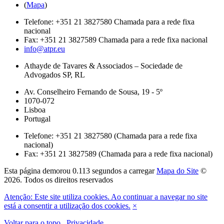
(
Mapa
)
Telefone:
+351 21 3827580
Chamada para a rede fixa
nacional
Fax:
+351 21 3827589
Chamada para a rede fixa nacional
info@atpr.eu
Athayde de Tavares & Associados – Sociedade de
Advogados SP, RL
Av. Conselheiro Fernando de Sousa, 19 - 5º
1070-072
Lisboa
Portugal
Telefone: +351 21 3827580 (Chamada para a rede fixa
nacional)
Fax: +351 21 3827589 (Chamada para a rede fixa nacional)
Esta página demorou
0.113 segundos
a carregar
Mapa do Site
©
2026. Todos os direitos reservados
Atenção: Este site utiliza cookies. Ao continuar a navegar no site
está a consentir a utilização dos cookies.
×
Voltar para o topo
Privacidade