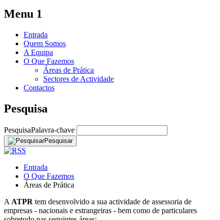
Menu 1
Entrada
Quem Somos
A Equipa
O Que Fazemos
Áreas de Prática
Sectores de Actividade
Contactos
Pesquisa
Pesquisa
Palavra-chave
Pesquisar
Entrada
O Que Fazemos
Áreas de Prática
A
ATPR
tem desenvolvido a sua actividade de assessoria de
empresas - nacionais e estrangeiras - bem como de particulares
sobretudo nas seguintes áreas: