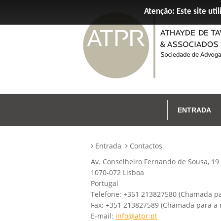
Atenção: Este site util
ENTRADA
Entrada
Contactos
Av. Conselheiro Fernando de Sousa, 19 
1070-072 Lisboa
Portugal
Telefone: +351 213827580 (Chamada par
Fax: +351 213827589 (Chamada para a r
E-mail:
info@atpr.pt