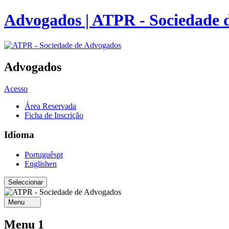
Advogados | ATPR - Sociedade 
Advogados
Acesso
Área Reservada
Ficha de Inscrição
Idioma
Português
pt
English
en
Menu
Menu 1