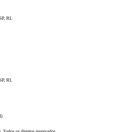
SP, RL
SP, RL
l)
 Todos os direitos reservados